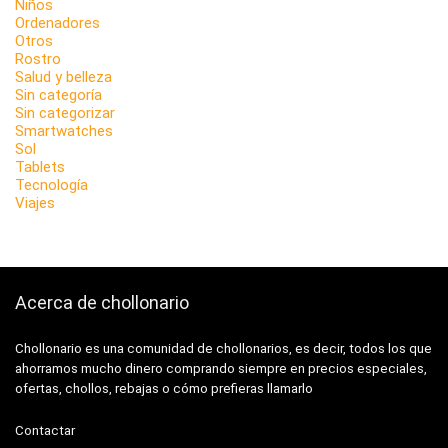
Niños
Ordenadores
Otros
Rostro
Salud y belleza
Sin categoría
Sin categorizar
Smartwatches
Sol
Tablets
Tecnología
Viajes
Acerca de chollonario
Chollonario es una comunidad de chollonarios, es decir, todos los que
ahorramos mucho dinero comprando siempre en precios especiales,
ofertas, chollos, rebajas o cómo prefieras llamarlo
Contactar