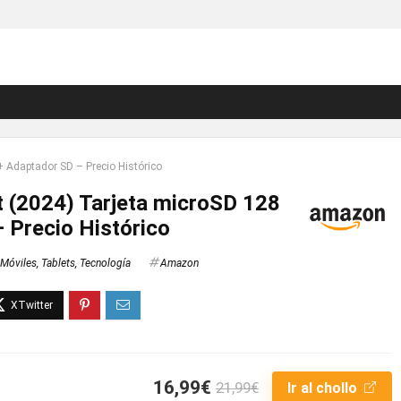
 Adaptador SD – Precio Histórico
 (2024) Tarjeta microSD 128
 Precio Histórico
Móviles
,
Tablets
,
Tecnología
Amazon
16,99€
21,99€
Ir al chollo