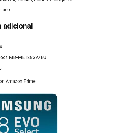
e uso
 adicional
g
lect MB-ME128SA/EU
k
con Amazon Prime