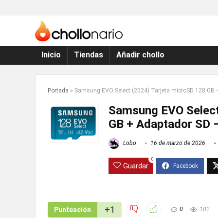
Inicio
Tiendas
Añadir chollo
Portada
»
Samsung EVO Select (2024) Tarjeta microSD 128 GB +
Samsung EVO Select
GB + Adaptador SD –
Lobo
16 de marzo de 2026
0
Guardar
+1
Puntuación
0
102