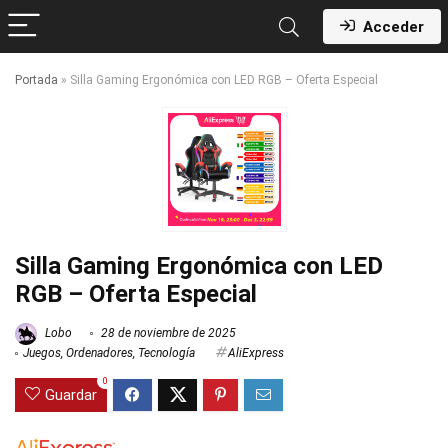
Acceder
Portada
»
Silla Gaming Ergonómica con LED RGB – Oferta Especial
Silla Gaming Ergonómica con LED
RGB – Oferta Especial
Lobo
28 de noviembre de 2025
Juegos
,
Ordenadores
,
Tecnología
AliExpress
0
Guardar