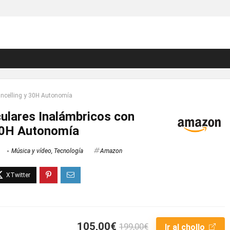
ancelling y 30H Autonomía
ulares Inalámbricos con
 30H Autonomía
Música y vídeo
,
Tecnología
Amazon
105,00€
199,00€
Ir al chollo