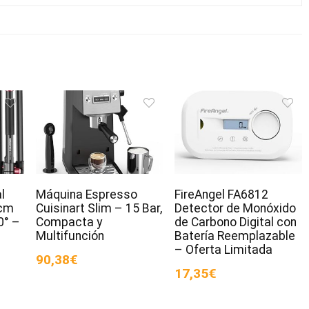
l
Máquina Espresso
FireAngel FA6812
cm
Cuisinart Slim – 15 Bar,
Detector de Monóxido
0° –
Compacta y
de Carbono Digital con
Multifunción
Batería Reemplazable
– Oferta Limitada
90,38€
17,35€