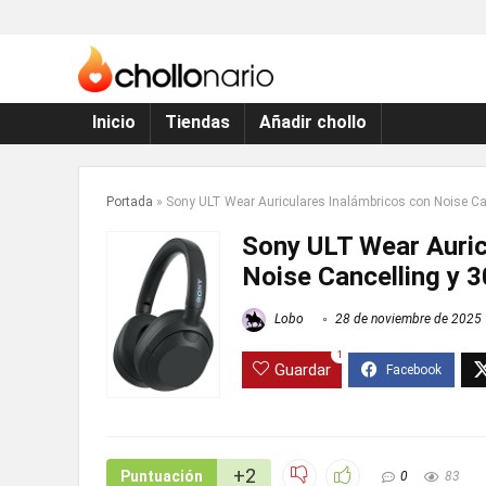
Inicio
Tiendas
Añadir chollo
Portada
»
Sony ULT Wear Auriculares Inalámbricos con Noise C
Sony ULT Wear Auric
Noise Cancelling y
Lobo
28 de noviembre de 2025
1
Guardar
+2
Puntuación
0
83