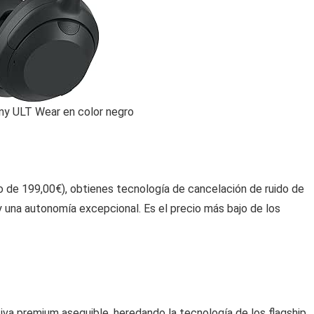
ony ULT Wear en color negro
 de 199,00€), obtienes tecnología de cancelación de ruido de
 una autonomía excepcional. Es el precio más bajo de los
iva premium asequible, heredando la tecnología de los flagship