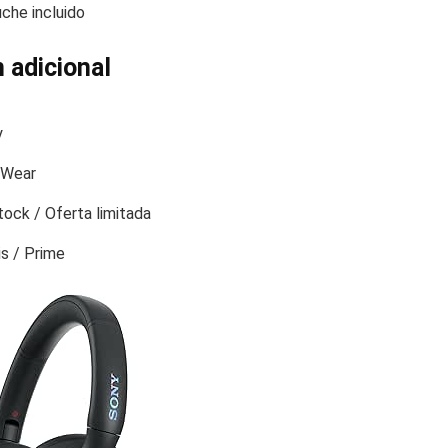
che incluido
 adicional
y
 Wear
tock / Oferta limitada
is / Prime