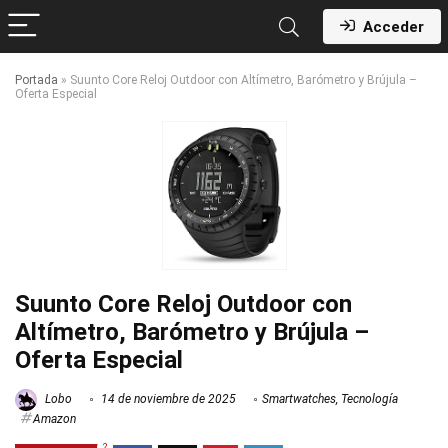
Acceder
Portada
»
Suunto Core Reloj Outdoor con Altímetro, Barómetro y Brújula –
Oferta Especial
Suunto Core Reloj Outdoor con
Altímetro, Barómetro y Brújula –
Oferta Especial
Lobo
14 de noviembre de 2025
Smartwatches
,
Tecnología
Amazon
2