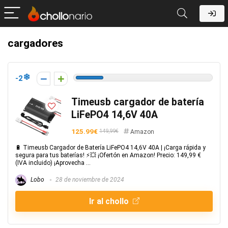
cargadores
-2
Timeusb cargador de batería
LiFePO4 14,6V 40A
125.99€
149,99€
Amazon
🔋 Timeusb Cargador de Batería LiFePO4 14,6V 40A | ¡Carga rápida y
segura para tus baterías! ⚡💥 ¡Ofertón en Amazon! Precio: 149,99 €
(IVA incluido) ¡Aprovecha ...
Lobo
28 de noviembre de 2024
Ir al chollo