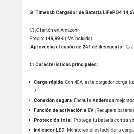
🔋
Timeusb Cargador de Batería LiFePO4 14,6
💥 ¡Ofertón en Amazon!
Precio:
149,99 €
(IVA incluido)
¡Aprovecha el cupón de 24€ de descuento!
🏷️ 
🔌
Características principales:
Carga rápida
: Con 40A, este cargador carga tu
⚡
Conexión segura
: Enchufe
Anderson
mejorado 
Función de activación a 0V
: ¡Recupera baterí
Protección total
: Protege tu batería contra s
Indicador LED
: Monitorea el estado de la carga