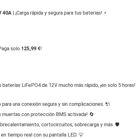
V 40A
| ¡Carga rápida y segura para tus baterías! ⚡
¡Paga solo
125,99 €
!
s baterías LiFePO4 de 12V mucho más rápido, ¡en solo 5 horas!
para una conexión segura y sin complicaciones. 🔌
as muertas con protección BMS activada! 🔄
obrecalentamiento, cortocircuitos, sobrecarga y más. 🛡️
 en tiempo real con su pantalla LED. 💡