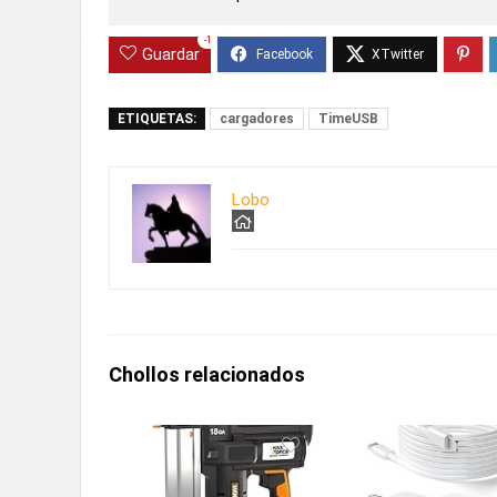
-1
Guardar
ETIQUETAS:
cargadores
TimeUSB
Lobo
Chollos relacionados