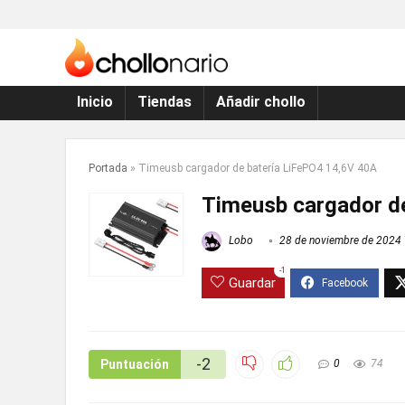
Inicio
Tiendas
Añadir chollo
Portada
»
Timeusb cargador de batería LiFePO4 14,6V 40A
Timeusb cargador d
Lobo
28 de noviembre de 2024
-1
Guardar
-2
Puntuación
0
74