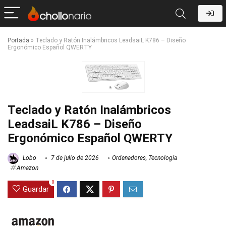
Portada
»
Teclado y Ratón Inalámbricos LeadsaiL K786 – Diseño
Ergonómico Español QWERTY
Teclado y Ratón Inalámbricos
LeadsaiL K786 – Diseño
Ergonómico Español QWERTY
Lobo
7 de julio de 2026
Ordenadores
,
Tecnología
Amazon
0
Guardar