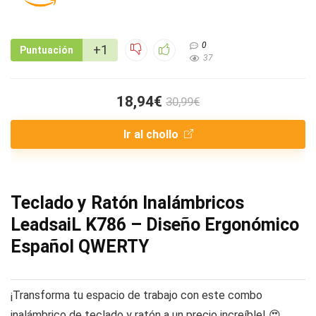
0
+1
Puntuación
37
18,94€
30,99€
Ir al chollo
Teclado y Ratón Inalámbricos
LeadsaiL K786 – Diseño Ergonómico
Español QWERTY
¡Transforma tu espacio de trabajo con este combo
inalámbrico de teclado y ratón a un precio increíble! 😍