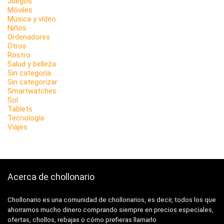
Juegos
Móviles
Música y vídeo
Niños
Ordenadores
Otros
Rostro
Salud y belleza
Sin categoría
Sin categorizar
Smartwatches
Sol
Tablets
Tecnología
Viajes
Acerca de chollonario
Chollonario es una comunidad de chollonarios, es decir, todos los que
ahorramos mucho dinero comprando siempre en precios especiales,
ofertas, chollos, rebajas o cómo prefieras llamarlo