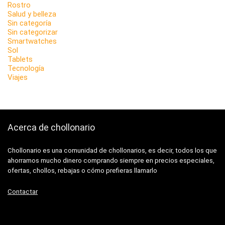
Rostro
Salud y belleza
Sin categoría
Sin categorizar
Smartwatches
Sol
Tablets
Tecnología
Viajes
Acerca de chollonario
Chollonario es una comunidad de chollonarios, es decir, todos los que
ahorramos mucho dinero comprando siempre en precios especiales,
ofertas, chollos, rebajas o cómo prefieras llamarlo
Contactar