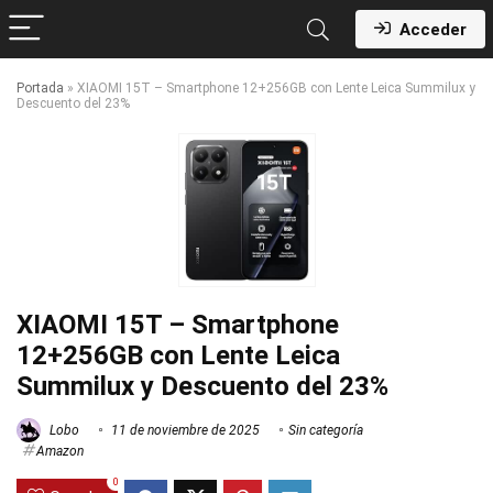
Acceder
Portada
»
XIAOMI 15T – Smartphone 12+256GB con Lente Leica Summilux y
Descuento del 23%
XIAOMI 15T – Smartphone
12+256GB con Lente Leica
Summilux y Descuento del 23%
Lobo
11 de noviembre de 2025
Sin categoría
Amazon
0