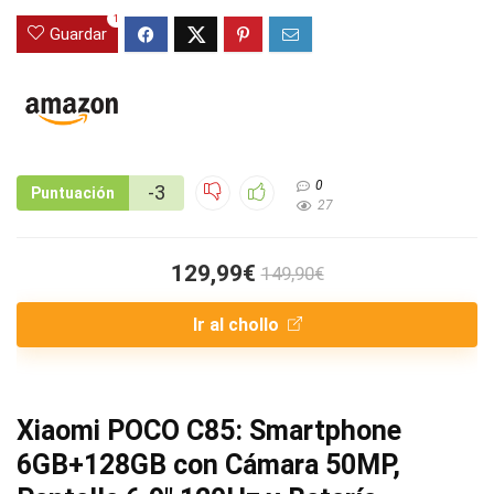
1
Guardar
0
-3
Puntuación
27
129,99€
149,90€
Ir al chollo
Xiaomi POCO C85: Smartphone
6GB+128GB con Cámara 50MP,