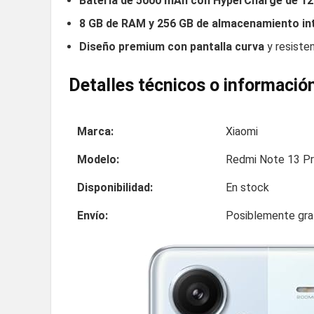
Batería de 5000 mAh con HyperCharge de 1
8 GB de RAM y 256 GB de almacenamiento in
Diseño premium con pantalla curva
y resisten
Detalles técnicos o información
Marca:
Xiaomi
Modelo:
Redmi Note 13 Pr
Disponibilidad:
En stock
Envío:
Posiblemente grat