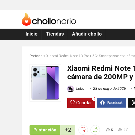
Inicio
Tiendas
Añadir chollo
Portada
»
Xiaomi Redmi Note 13 Pro+ 5G: Smartphone con cámar
Xiaomi Redmi Note 
cámara de 200MP y c
Lobo
28 de mayo de 2026
0
Guardar
+2
Puntuación
0
47