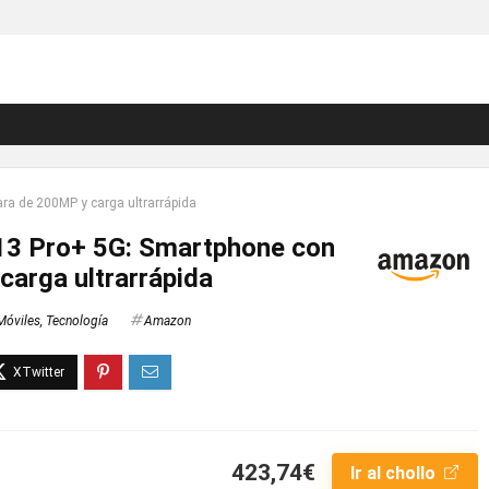
a de 200MP y carga ultrarrápida
13 Pro+ 5G: Smartphone con
arga ultrarrápida
Móviles
,
Tecnología
Amazon
423,74€
Ir al chollo