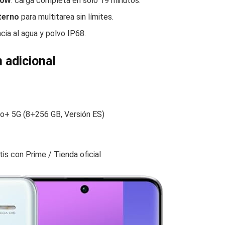
20W
: carga completa en solo 19 minutos.
terno
para multitarea sin límites.
cia al agua y polvo IP68.
 adicional
o+ 5G (8+256 GB, Versión ES)
is con Prime / Tienda oficial