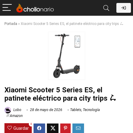
Portada
»
Xiaomi Scooter 5 Series ES, el patinete eléctrico para city trips 🛴
Xiaomi Scooter 5 Series ES, el
patinete eléctrico para city trips 🛴
Lobo
28 de mayo de 2026
Tablets
,
Tecnología
Amazon
0
Guardar