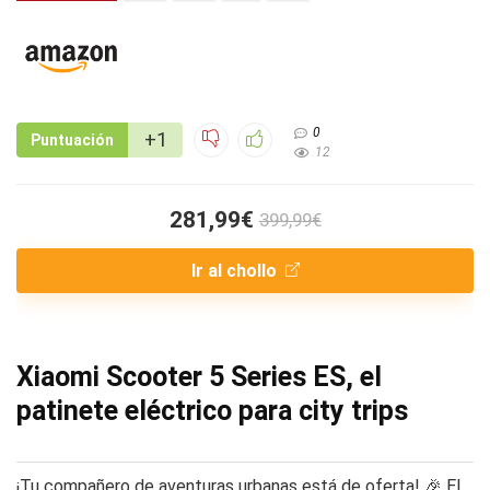
0
+1
Puntuación
12
281,99€
399,99€
Ir al chollo
Xiaomi Scooter 5 Series ES, el
patinete eléctrico para city trips
¡Tu compañero de aventuras urbanas está de oferta! 🎉 El