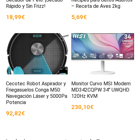
Rápido y Sin Frizz!
– Receta de Aves 2kg
18,99€
5,69€
Cecotec Robot Aspirador y
Monitor Curvo MSI Modern
Friegasuelos Conga M50:
MD342CQPW 34″ UWQHD
Navegación Láser y 5000Pa
120Hz KVM
Potencia
230,10€
92,82€