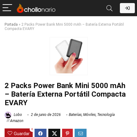
Portada
»
2 Packs Power Bank Mini 5000 mAh – Batería Externa Portátil
Compacta EVARY
2 Packs Power Bank Mini 5000 mAh
– Batería Externa Portátil Compacta
EVARY
Lobo
2 de junio de 2026
Baterías
,
Móviles
,
Tecnología
Amazon
0
Guardar