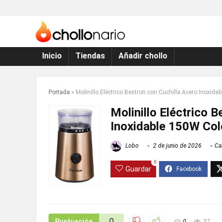
Inicio
Tiendas
Añadir chollo
Portada
»
Molinillo Eléctrico Bestron con Cuchilla Acero Inoxida
Molinillo Eléctrico 
Inoxidable 150W Col
Lobo
2 de junio de 2026
Ca
0
Guardar
0
Puntuación
0
37