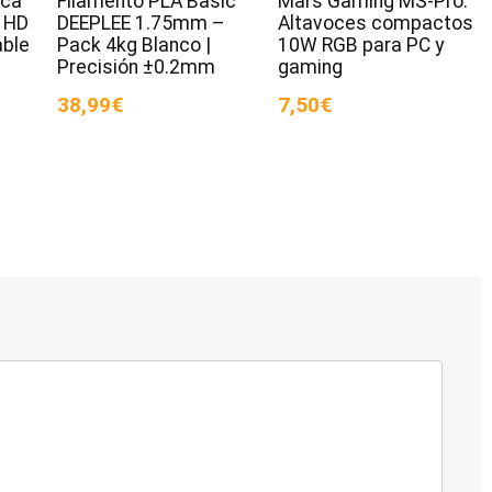
ica
Filamento PLA Basic
Mars Gaming MS-Pro:
 HD
DEEPLEE 1.75mm –
Altavoces compactos
ble
Pack 4kg Blanco |
10W RGB para PC y
Precisión ±0.2mm
gaming
38,99€
7,50€