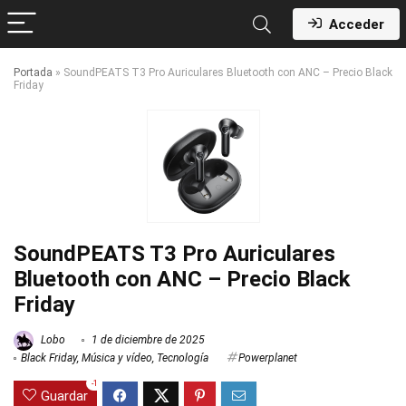
Acceder
Portada
»
SoundPEATS T3 Pro Auriculares Bluetooth con ANC – Precio Black
Friday
SoundPEATS T3 Pro Auriculares
Bluetooth con ANC – Precio Black
Friday
Lobo
1 de diciembre de 2025
Black Friday
,
Música y vídeo
,
Tecnología
Powerplanet
-1
Guardar