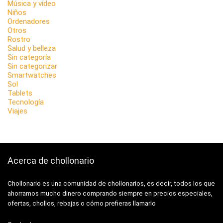
Música y vídeo
Niños
Ordenadores
Otros
Rostro
Salud y belleza
Sin categoría
Sin categorizar
Smartwatches
Sol
Tablets
Tecnología
Viajes
Acerca de chollonario
Chollonario es una comunidad de chollonarios, es decir, todos los que
ahorramos mucho dinero comprando siempre en precios especiales,
ofertas, chollos, rebajas o cómo prefieras llamarlo