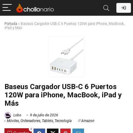
Portada
»
Baseus Cargador USB-C 6 Puertos 120W para iPhone, MacBook,
iPad y Más
Baseus Cargador USB-C 6 Puertos
120W para iPhone, MacBook, iPad y
Más
Lobo
9 de julio de 2026
Móviles
,
Ordenadores
,
Tablets
,
Tecnología
Amazon
0