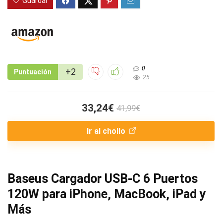
Guardar
0
+2
Puntuación
25
33,24€
41,99€
Ir al chollo
Baseus Cargador USB-C 6 Puertos
120W para iPhone, MacBook, iPad y
Más