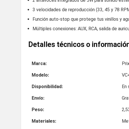
2 altavoces integrados de 5W para sonido estér
3 velocidades de reproducción (33, 45 y 78 RPM
Función auto-stop que protege tus vinillos y aguj
Múltiples conexiones: AUX, RCA, salida de auri
Detalles técnicos o información
Marca:
Pri
Modelo:
VC
Disponibilidad:
En 
Envío:
Gra
Peso:
2,5
Materiales:
Met