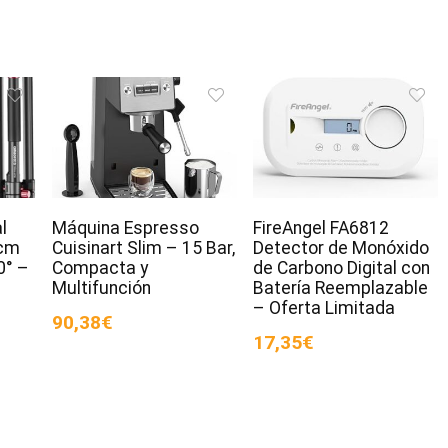
l
Máquina Espresso
FireAngel FA6812
cm
Cuisinart Slim – 15 Bar,
Detector de Monóxido
0° –
Compacta y
de Carbono Digital con
Multifunción
Batería Reemplazable
– Oferta Limitada
90,38€
17,35€