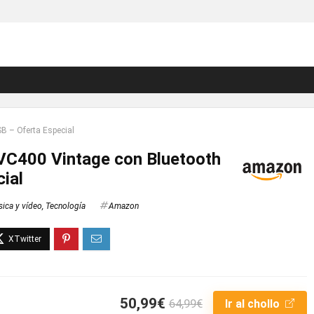
B – Oferta Especial
VC400 Vintage con Bluetooth
ial
ica y vídeo
,
Tecnología
Amazon
50,99€
64,99€
Ir al chollo