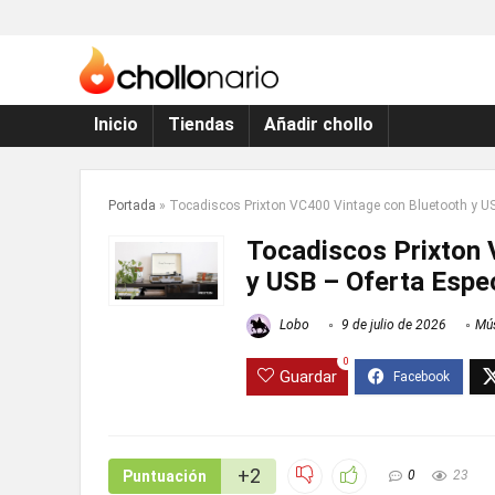
Inicio
Tiendas
Añadir chollo
Portada
»
Tocadiscos Prixton VC400 Vintage con Bluetooth y US
Tocadiscos Prixton 
y USB – Oferta Espec
Lobo
9 de julio de 2026
Mús
0
Guardar
+2
Puntuación
0
23