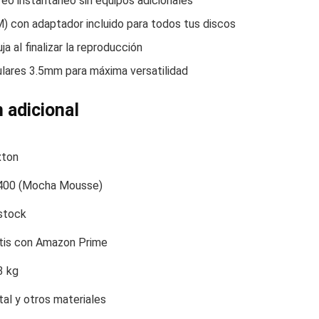
eo instantáneo sin equipos adicionales
) con adaptador incluido para todos tus discos
a al finalizar la reproducción
culares 3.5mm para máxima versatilidad
 adicional
xton
400 (Mocha Mousse)
stock
tis con Amazon Prime
3 kg
al y otros materiales