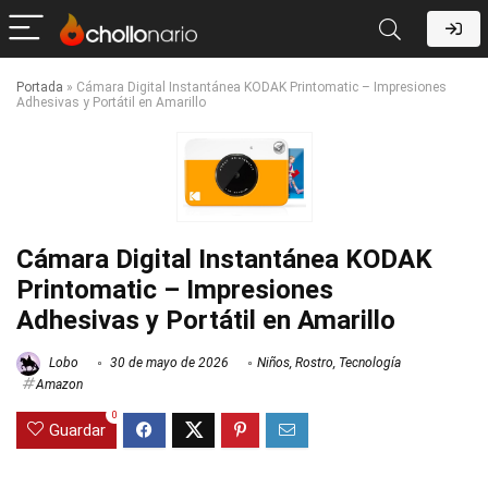
Portada
»
Cámara Digital Instantánea KODAK Printomatic – Impresiones
Adhesivas y Portátil en Amarillo
Cámara Digital Instantánea KODAK
Printomatic – Impresiones
Adhesivas y Portátil en Amarillo
Lobo
30 de mayo de 2026
Niños
,
Rostro
,
Tecnología
Amazon
0
Guardar