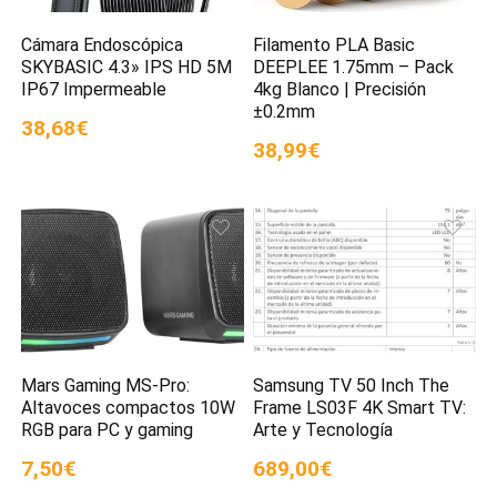
Cámara Endoscópica
Filamento PLA Basic
SKYBASIC 4.3» IPS HD 5M
DEEPLEE 1.75mm – Pack
IP67 Impermeable
4kg Blanco | Precisión
±0.2mm
38,68€
38,99€
Mars Gaming MS-Pro:
Samsung TV 50 Inch The
Altavoces compactos 10W
Frame LS03F 4K Smart TV:
RGB para PC y gaming
Arte y Tecnología
7,50€
689,00€