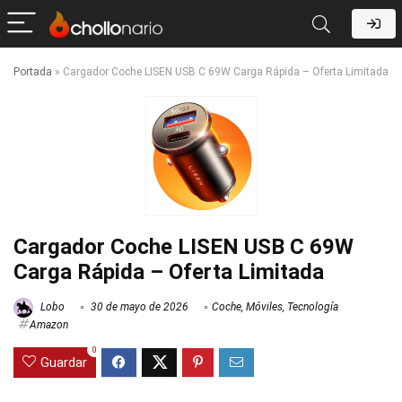
Portada
»
Cargador Coche LISEN USB C 69W Carga Rápida – Oferta Limitada
Cargador Coche LISEN USB C 69W
Carga Rápida – Oferta Limitada
Lobo
30 de mayo de 2026
Coche
,
Móviles
,
Tecnología
Amazon
0
Guardar