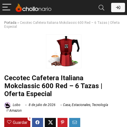
Portada
»
Cecotec Cafetera Italiana Mokclassic 600 Red – 6 Tazas | Oferta
Especial
Cecotec Cafetera Italiana
Mokclassic 600 Red – 6 Tazas |
Oferta Especial
Lobo
8 de julio de 2026
Casa
,
Estacionales
,
Tecnología
Amazon
0
Guardar