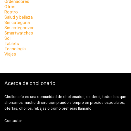
Ordenadores
Otros
Rostro
Salud y belleza
Sin categoría
Sin categorizar
Smartwatches
Sol
Tablets
Tecnología
Viajes
Acerca de chollonario
Chollonario es una comunidad de chollonarios, es decir, todos los que
ahorramos mucho dinero comprando siempre en precios especiales,
ofertas, chollos, rebajas o cómo prefieras llamarlo
Contactar