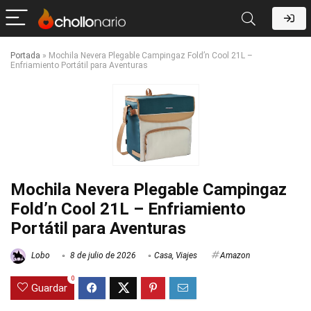
Portada
»
Mochila Nevera Plegable Campingaz Fold’n Cool 21L –
Enfriamiento Portátil para Aventuras
Mochila Nevera Plegable Campingaz
Fold’n Cool 21L – Enfriamiento
Portátil para Aventuras
Lobo
8 de julio de 2026
Casa
,
Viajes
Amazon
0
Guardar