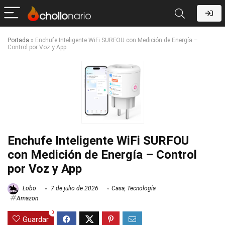
Portada
»
Enchufe Inteligente WiFi SURFOU con Medición de Energía –
Control por Voz y App
Enchufe Inteligente WiFi SURFOU
con Medición de Energía – Control
por Voz y App
Lobo
7 de julio de 2026
Casa
,
Tecnología
Amazon
0
Guardar