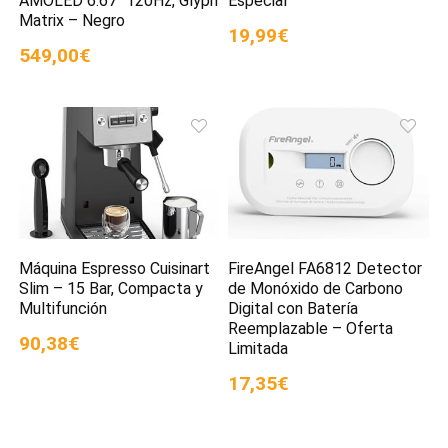
AMOLED 6.67″ 120Hz, Glyph
Especial
Matrix – Negro
19,99€
549,00€
Máquina Espresso Cuisinart
FireAngel FA6812 Detector
Slim – 15 Bar, Compacta y
de Monóxido de Carbono
Multifunción
Digital con Batería
Reemplazable – Oferta
90,38€
Limitada
17,35€