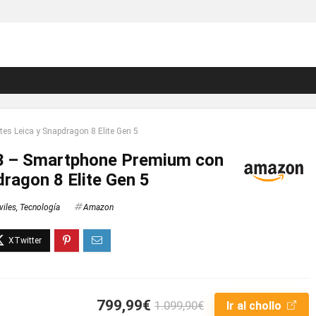
s Leica y Snapdragon 8 Elite Gen 5
B – Smartphone Premium con
ragon 8 Elite Gen 5
iles
,
Tecnología
Amazon
799,99€
1.099,90€
Ir al chollo