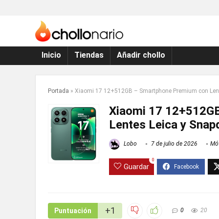
Inicio
Tiendas
Añadir chollo
Portada
»
Xiaomi 17 12+512GB – Smartphone Premium con Lente
Xiaomi 17 12+512G
Lentes Leica y Snapd
Lobo
7 de julio de 2026
Móv
0
Guardar
+1
Puntuación
0
20