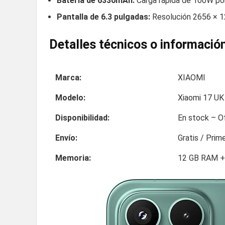
Batería de 6330mAh:
Carga rápida de 100W por
Pantalla de 6.3 pulgadas:
Resolución 2656 × 12
Detalles técnicos o información
Marca:
XIAOMI
Modelo:
Xiaomi 17 UK
Disponibilidad:
En stock – Of
Envío:
Gratis / Prime
Memoria:
12 GB RAM +