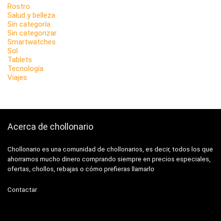
Rostro
Salud y belleza
Sin categoría
Sin categorizar
Smartwatches
Sol
Tablets
Tecnología
Viajes
Acerca de chollonario
Chollonario es una comunidad de chollonarios, es decir, todos los que
ahorramos mucho dinero comprando siempre en precios especiales,
ofertas, chollos, rebajas o cómo prefieras llamarlo
Contactar