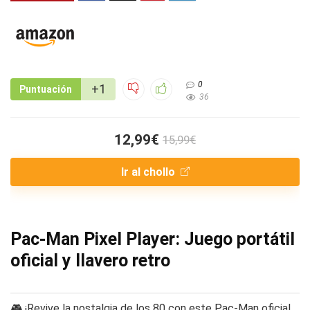
0
+1
Puntuación
36
12,99€
15,99€
Ir al chollo
Pac-Man Pixel Player: Juego portátil
oficial y llavero retro
🎮 ¡Revive la nostalgia de los 80 con este Pac-Man oficial