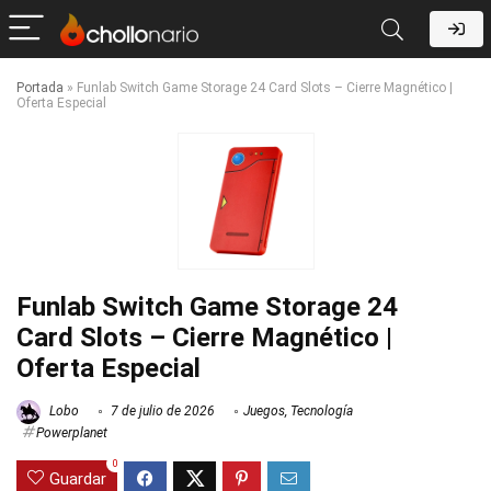
Portada
»
Funlab Switch Game Storage 24 Card Slots – Cierre Magnético |
Oferta Especial
Funlab Switch Game Storage 24
Card Slots – Cierre Magnético |
Oferta Especial
Lobo
7 de julio de 2026
Juegos
,
Tecnología
Powerplanet
0
Guardar