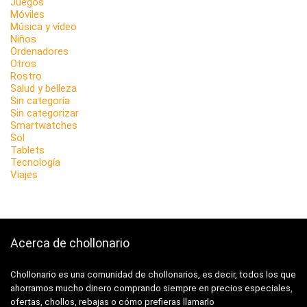
Juegos
Móviles
Música y vídeo
Niños
Ordenadores
Otros
Rostro
Salud y belleza
Sin categoría
Sin categorizar
Smartwatches
Sol
Tablets
Tecnología
Viajes
Acerca de chollonario
Chollonario es una comunidad de chollonarios, es decir, todos los que
ahorramos mucho dinero comprando siempre en precios especiales,
ofertas, chollos, rebajas o cómo prefieras llamarlo