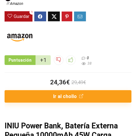
Amazon
1
Guardar
0
+1
Puntuación
38
24,36€
29,49€
Ir al chollo
INIU Power Bank, Batería Externa
Pequeña 10000mAh 45W Carga