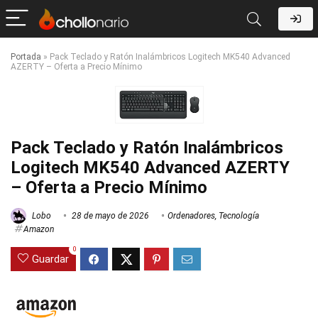
Portada
»
Pack Teclado y Ratón Inalámbricos Logitech MK540 Advanced
AZERTY – Oferta a Precio Mínimo
Pack Teclado y Ratón Inalámbricos
Logitech MK540 Advanced AZERTY
– Oferta a Precio Mínimo
Lobo
28 de mayo de 2026
Ordenadores
,
Tecnología
Amazon
0
Guardar