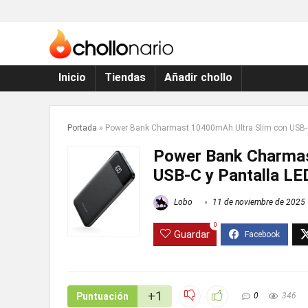
Inicio
Tiendas
Añadir chollo
Portada
»
Power Bank Charmast 10400mAh Ultra Slim con USB-C
Power Bank Charmas
USB-C y Pantalla LE
Lobo
11 de noviembre de 2025
0
Guardar
+1
Puntuación
0
346