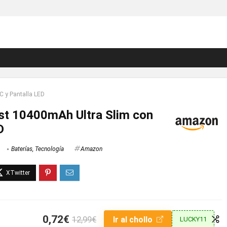
 y Pantalla LED
t 10400mAh Ultra Slim con
D
Baterías
,
Tecnología
Amazon
0,72€
12,99€
Ir al chollo
LUCKY11