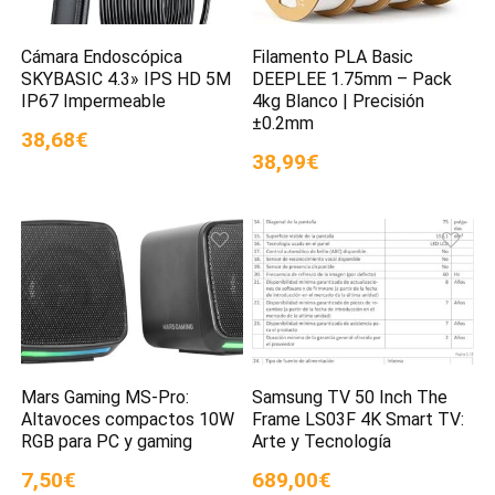
Cámara Endoscópica
Filamento PLA Basic
SKYBASIC 4.3» IPS HD 5M
DEEPLEE 1.75mm – Pack
IP67 Impermeable
4kg Blanco | Precisión
±0.2mm
38,68€
38,99€
Mars Gaming MS-Pro:
Samsung TV 50 Inch The
Altavoces compactos 10W
Frame LS03F 4K Smart TV:
RGB para PC y gaming
Arte y Tecnología
7,50€
689,00€