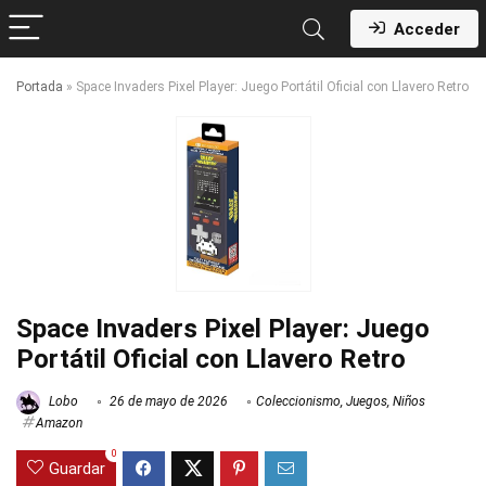
Acceder
Portada
»
Space Invaders Pixel Player: Juego Portátil Oficial con Llavero Retro
Space Invaders Pixel Player: Juego
Portátil Oficial con Llavero Retro
Lobo
26 de mayo de 2026
Coleccionismo
,
Juegos
,
Niños
Amazon
0
Guardar