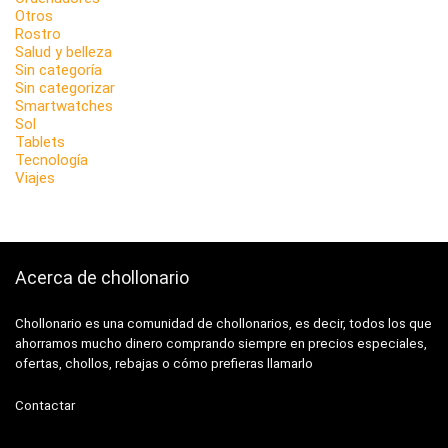
Otros
Rostro
Salud y belleza
Sin categoría
Sin categorizar
Smartwatches
Sol
Tablets
Tecnología
Viajes
Acerca de chollonario
Chollonario es una comunidad de chollonarios, es decir, todos los que
ahorramos mucho dinero comprando siempre en precios especiales,
ofertas, chollos, rebajas o cómo prefieras llamarlo
Contactar