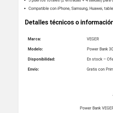
5 puertos totales (2 entradas + 4 salidas) para 
Compatible con iPhone, Samsung, Huawei, tabl
Detalles técnicos o información
Marca:
VEGER
Modelo:
Power Bank 30
Disponibilidad:
En stock – Ofe
Envío:
Gratis con Pri
Power Bank VEGER 