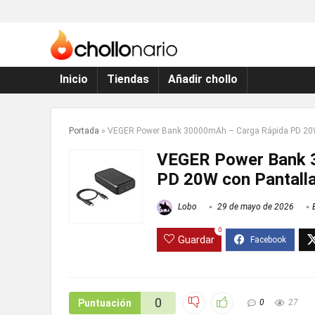
Inicio
Tiendas
Añadir chollo
Portada
»
VEGER Power Bank 30000mAh – Carga Rápida PD 20W
VEGER Power Bank 
PD 20W con Pantall
Lobo
29 de mayo de 2026
0
Guardar
0
Puntuación
0
27