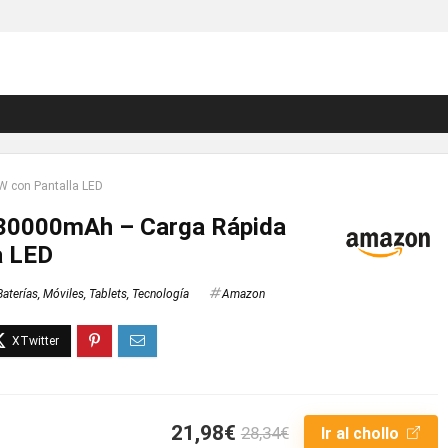
 con Pantalla LED
30000mAh – Carga Rápida
a LED
Baterías
,
Móviles
,
Tablets
,
Tecnología
Amazon
21,98€
28,34€
Ir al chollo