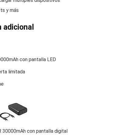
cargar múltiples dispositivos
ets y más
 adicional
000mAh con pantalla LED
rta limitada
me
30000mAh con pantalla digital