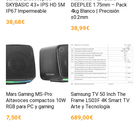
SKYBASIC 4.3» IPS HD 5M
DEEPLEE 1.75mm – Pack
IP67 Impermeable
4kg Blanco | Precisión
±0.2mm
38,68€
38,99€
Mars Gaming MS-Pro:
Samsung TV 50 Inch The
Altavoces compactos 10W
Frame LS03F 4K Smart TV:
RGB para PC y gaming
Arte y Tecnología
7,50€
689,00€