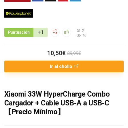
0
+1
Puntuación
10
10,50€
29,99€
Ir al chollo
Xiaomi 33W HyperCharge Combo
Cargador + Cable USB-A a USB-C
【Precio Mínimo】