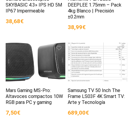
SKYBASIC 4.3» IPS HD 5M
DEEPLEE 1.75mm – Pack
IP67 Impermeable
4kg Blanco | Precisión
±0.2mm
38,68€
38,99€
Mars Gaming MS-Pro:
Samsung TV 50 Inch The
Altavoces compactos 10W
Frame LS03F 4K Smart TV:
RGB para PC y gaming
Arte y Tecnología
7,50€
689,00€