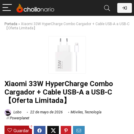
Portada
»
Xiaomi 33W HyperCharge Combo Cargador + Cable USB-A a USB-C
【Oferta Limitada】
Xiaomi 33W HyperCharge Combo
Cargador + Cable USB-A a USB-C
【Oferta Limitada】
Lobo
22 de mayo de 2026
Móviles
,
Tecnología
Powerplanet
0
Guardar